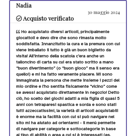
Nadia
30 maggio 2024
Acquisto verificato
Ho acquistato diversi articoli, principalmente
giocattoli e devo dire che sono rimasta molto
soddisfatta. Innanzitutto la cura e la premura con cui
viene imballato il tutto è già un buon biglietto da
visita! All’interno della scatola c’era anche un
talloncino di carta su cui era stato scritto a mano
“buon divertimento” (o “buon gioco” ma il senso era
quello!) e mi ha fatto veramente piacere. Mi sono
immaginata la persona che mette insieme i pezzi del
mio ordine e l’ho sentita fisicamente “vicino” come
se avessi acquistato direttamente in negozio! Detto
ciò, ho scelto dei giochi adatti a mia figlia di quasi 5
anni con tetraparesi spastica e sorda e sono stati
tutti azzeccatissimi, la varietà di articoli acquistabili
è enorme ma la facilità con cui si può navigare nel
sito mi ha aiutato ad orientarmi - il menù permette
di navigare per categorie e sottocategorie in base
al tipo di abilità o area a cui si è interessati (es.