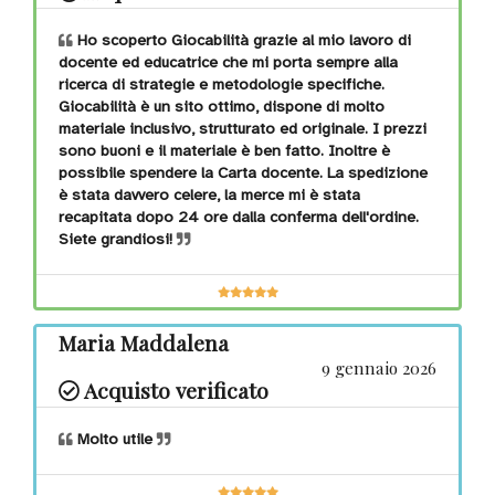
Open ended
Ho scoperto Giocabilità grazie al mio lavoro di
docente ed educatrice che mi porta sempre alla
ricerca di strategie e metodologie specifiche.
Giocabilità è un sito ottimo, dispone di molto
Sensoriali
materiale inclusivo, strutturato ed originale. I prezzi
sono buoni e il materiale è ben fatto. Inoltre è
possibile spendere la Carta docente. La spedizione
è stata davvero celere, la merce mi è stata
recapitata dopo 24 ore dalla conferma dell'ordine.
Sonori
Siete grandiosi!
Maria Maddalena
Stimolazione
9 gennaio 2026
visiva
Acquisto verificato
Tattili
Molto utile