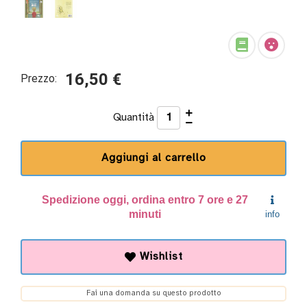
Disabilità
16,50 €
Prezzo:
Età
Quantità
Comunicazione
Spedizione oggi, ordina entro 7 ore e 27
Giochi da
minuti
info
tavolo
Wishlist
Fai una domanda su questo prodotto
Gioco