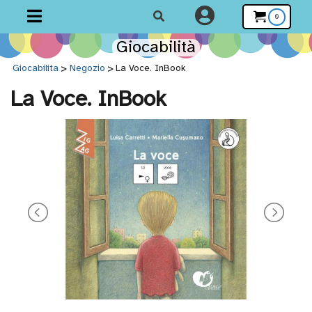
0
Giocabilità
Giocabilità
>
>
Giocabilita
Negozio
La Voce. InBook
La Voce. InBook
Home
Tutti i
prodotti
Scegli la
categoria