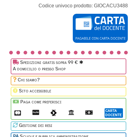
simbolico
Codice univoco prodotto:
GIOCACU3488
Libri
Masticabili
Spedizioni gratis sopra 99 € ✱
A domicilio o presso Shop
Motricità
Chi siamo?
fine
Sito accessibile
Paga come preferisci
Motricità
grossa
CARTA
DOCENTE
Gestione dei resi
PA
Scuole e pubblica amministrazione