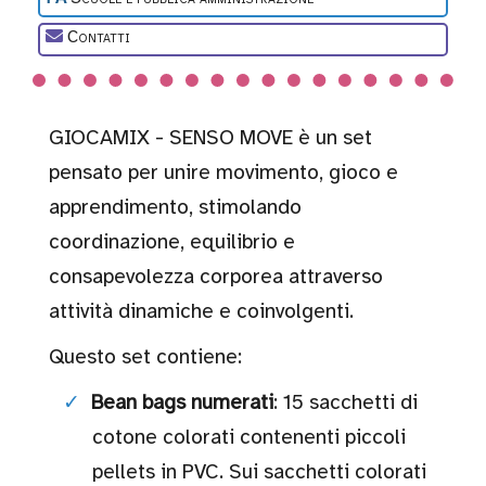
Open ended
Contatti
Sensoriali
GIOCAMIX - SENSO MOVE è un set
pensato per unire movimento, gioco e
apprendimento, stimolando
Sonori
coordinazione, equilibrio e
consapevolezza corporea attraverso
attività dinamiche e coinvolgenti.
Stimolazione
Questo set contiene:
visiva
Bean bags numerati
: 15 sacchetti di
Tattili
cotone colorati contenenti piccoli
pellets in PVC. Sui sacchetti colorati