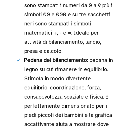
sono stampati i numeri da 0 a 9 più i
Utili
all'aperto
simboli 00 e 000 e su tre sacchetti
neri sono stampati i simboli
matematici +, - e =. Ideale per
Su
ordinazione
attività di bilanciamento, lancio,
presa e calcolo.
Outlet
New!
Pedana del bilanciamento
: pedana in
legno su cui rimanere in equilibrio.
Stimola in modo divertente
equilibrio, coordinazione, forza,
Gift card
consapevolezza spaziale e fisica. È
perfettamente dimensionato per i
piedi piccoli dei bambini e la grafica
accattivante aiuta a mostrare dove
Blog