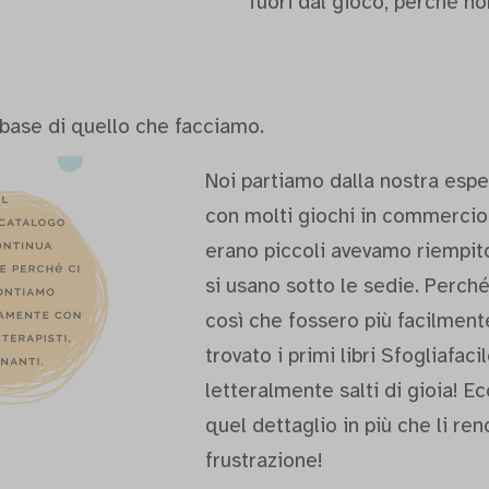
fuori dal gioco, perché no
a base di quello che facciamo.
Noi partiamo dalla nostra espe
con molti giochi in commerci
erano piccoli avevamo riempito i
si usano sotto le sedie. Perché
così che fossero più facilment
trovato i primi libri Sfogliafa
letteralmente salti di gioia! E
quel dettaglio in più che li ren
frustrazione!