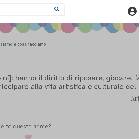
 siamo e cosa facciamo
mbini]: hanno il diritto di riposare, giocare,
rtecipare alla vita artistica e culturale del
Art
celto questo nome?