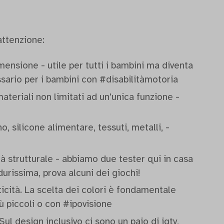
attenzione:
ensione - utile per tutti i bambini ma diventa
sario per i bambini con #disabilitàmotoria
ateriali non limitati ad un'unica funzione -
o, silicone alimentare, tessuti, metalli, -
à strutturale - abbiamo due tester qui in casa
urissima, prova alcuni dei giochi!
icità. La scelta dei colori è fondamentale
ù piccoli o con #ipovisione
Sul design inclusivo ci sono un paio di igtv,