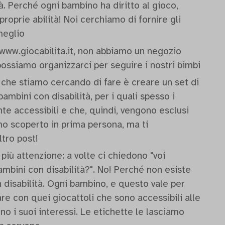
tà. Perché ogni bambino ha diritto al gioco,
oprie abilità! Noi cerchiamo di fornire gli
meglio
www.giocabilita.it, non abbiamo un negozio
possiamo organizzarci per seguire i nostri bimbi
o che stiamo cercando di fare è creare un set di
ambini con disabilità, per i quali spesso i
nte accessibili e che, quindi, vengono esclusi
mo scoperto in prima persona, ma ti
altro post!
iù attenzione: a volte ci chiedono "voi
ambini con disabilità?". No! Perché non esiste
 disabilità. Ogni bambino, e questo vale per
care con quei giocattoli che sono accessibili alle
ino i suoi interessi. Le etichette le lasciamo