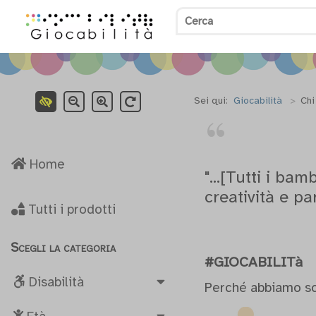
Sei qui:
Giocabilità
>
Chi
Home
"...[Tutti i ba
creatività e pa
Tutti i prodotti
Scegli la categoria
#GIOCABILITà
Disabilità
Perché abbiamo s