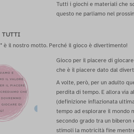
Tutti i giochi e materiali che
questo ne parliamo nel prossim
 TUTTI
i" è il nostro motto. Perché il gioco è divertimento!
Gioco per il piacere di giocare
che è il piacere dato dal divert
A volte, però, per un adulto q
perdita di tempo. E allora via a
(definizione inflazionata ulti
tempo ad esplorare il mondo m
secondo grado tra un biberon e 
stimoli la motricità fine mentr