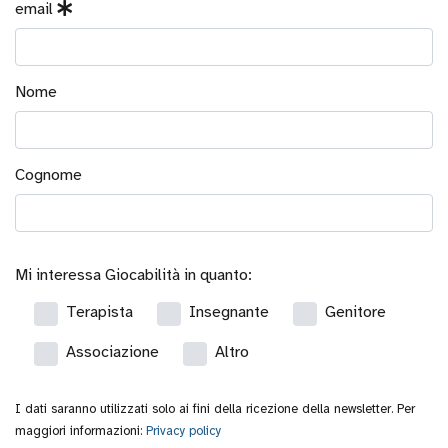
email
Utili
all'aperto
Nome
Su
ordinazione
Cognome
Outlet
New!
Mi interessa Giocabilità in quanto:
Gift card
Terapista
Insegnante
Genitore
Associazione
Altro
I dati saranno utilizzati solo ai fini della ricezione della newsletter. Per
maggiori informazioni:
Privacy policy
Blog