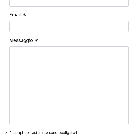
Disabilità
Email ∗
Età
Messaggio ∗
Comunicazione
Giochi da
tavolo
Gioco
∗ I campi con asterisco sono obbligatori