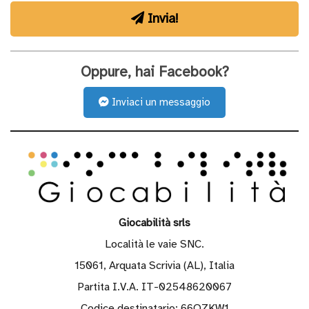
simbolico
Invia!
Libri
Oppure, hai Facebook?
Inviaci un messaggio
Masticabili
Motricità
fine
Giocabilità srls
Motricità
Località le vaie SNC.
grossa
15061, Arquata Scrivia (AL), Italia
Partita I.V.A. IT-02548620067
Codice destinatario: 66OZKW1