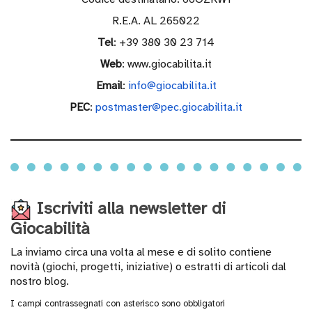
Open ended
R.E.A. AL 265022
Tel
: +39 380 30 23 714
Web
: www.giocabilita.it
Sensoriali
Email
:
info@giocabilita.it
PEC
:
postmaster@pec.giocabilita.it
Sonori
Iscriviti alla newsletter di
Stimolazione
Giocabilità
visiva
La inviamo circa una volta al mese e di solito contiene
Tattili
novità (giochi, progetti, iniziative) o estratti di articoli dal
nostro blog.
I campi contrassegnati con asterisco sono obbligatori