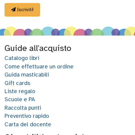
Iscriviti!
Chi siamo
Guide all'acquisto
Contatti
Catalogo libri
Come effettuare un ordine
Eventi
Guida masticabili
Gift cards
Liste regalo
Download
Scuole e PA
Raccolta punti
Preventivo rapido
Carta del docente
Recensioni