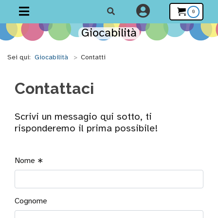
0
Giocabilità
Giocabilità
Sei qui:
Giocabilità
>
Contatti
Contattaci
Home
Scrivi un messagio qui sotto, ti
risponderemo il prima possibile!
Tutti i
prodotti
Nome ∗
Scegli la
Cognome
categoria